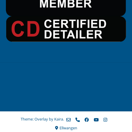
Theme: Overlay by
Kaira
.
Ellwangen